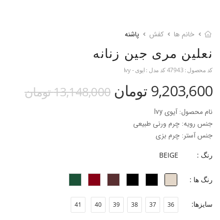
خانم ها
کفش
پاشنه
نعلین مری جین زنانه
کد محصول :
47943
کد مدل :
ایوی - Ivy
9,203,600 تومان
13,148,000 تومان
نام محصول: آیوی Ivy
جنس رویه: چرم ورنی طبیعی
جنس آستر: چرم بزی
جنس زیره: میکرولایت
رنگ :
BEIGE
جنس پاشنه: ABS
ارتفاع پاشنه: 7 سانتی‌متر
رنگ ها :
فرم قالب: نوک مربعی و پنجه پهن
پاخور: سایز همیشگی خود را انتخاب کنید.
سایزها:
41
40
39
38
37
36