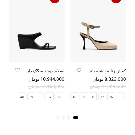
کفش زنانه پاشنه بلند دهانه اریب
اسلاید دوبند سگک دار
8,323,000 تومان
10,944,000 تومان
00
11,890,000 تومان
12,160,000 تومان
40
39
38
37
36
40
39
38
37
36
35