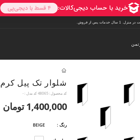
تمن
شلوار تک پیل کرم
کد محصول :
48065
کد مدل :
-
1,400,000 تومان
رنگ :
BEIGE