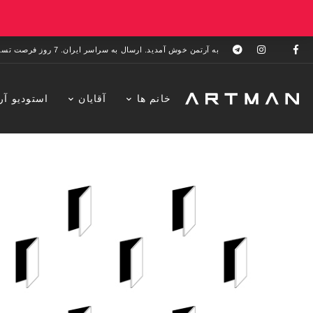
به آرتمن خوش آمدید. ارسال به سراسر ایران. 7 روز فرصت تست در منزل. 1 سال خدمات پس از فروش.
خانم ها
آقایان
استودیو آر