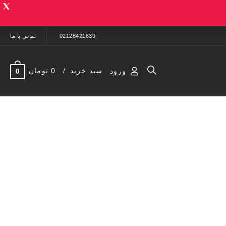
02128421639
تماس با ما
سبد خرید
0 تومان
ورود
0