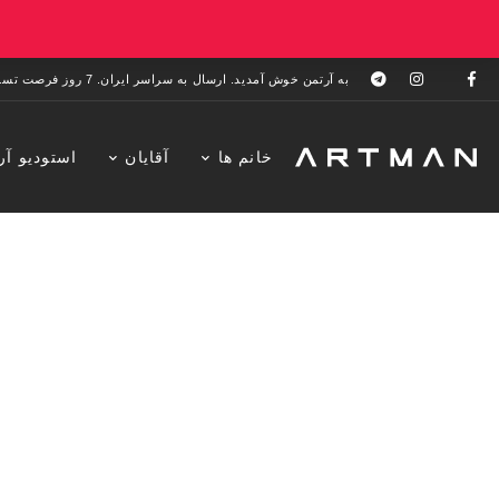
به آرتمن خوش آمدید. ارسال به سراسر ایران. 7 روز فرصت تست در منزل. 1 سال خدمات پس از فروش.
خانم ها
آقایان
استودیو آر