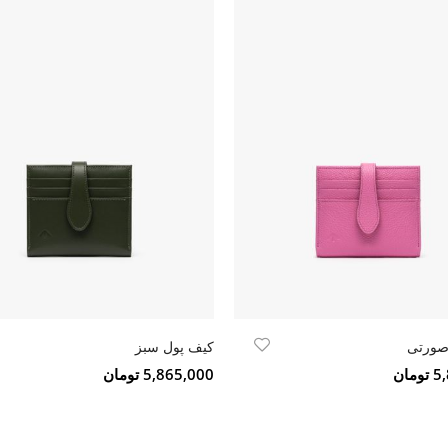
صورتی
کیف پول سبز
مان
5,865,000 تومان