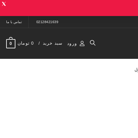
02128421639
تماس با ما
سبد خرید
0 تومان
ورود
0
ل