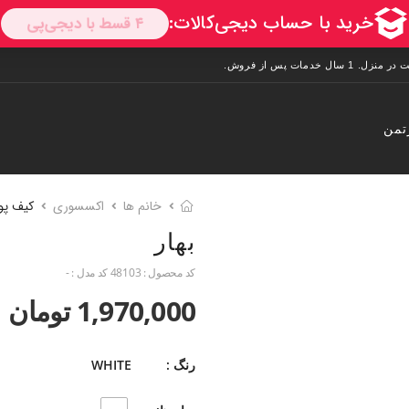
تمن
خانم ها
اکسسوری
کیف پو
بهار
کد محصول :
48103
کد مدل :
-
1,970,000 تومان
رنگ :
WHITE