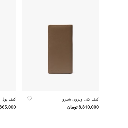
کیف کتی ویزون شبرو
کیف پول 
8,810,000 تومان
5,865,000 تو