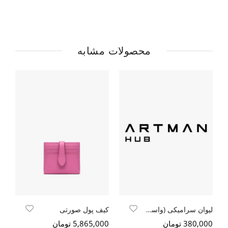
محصولات مشابه
لیوان سرامیکی (واسیلی وان)
کیف پول صورتی
شم
380,000 تومان
5,865,000 تومان
000