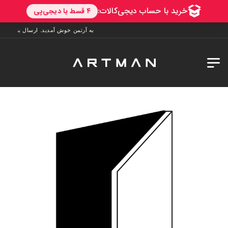
به آرتمن خوش آمدید. ارسال به سراسر ایران. 7 روز فرصت تست در منزل. 1 سال خدمات 