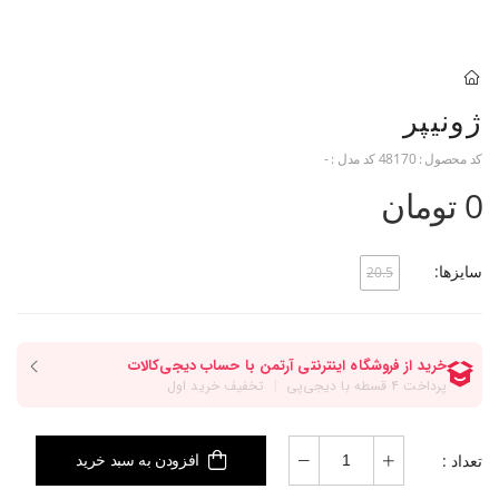
ژونیپر
کد محصول :
48170
کد مدل :
-
0 تومان
سایزها:
20.5
تعداد :
افزودن به سبد خرید