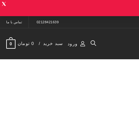
02128421639
تماس با ما
سبد خرید
0 تومان
ورود
0