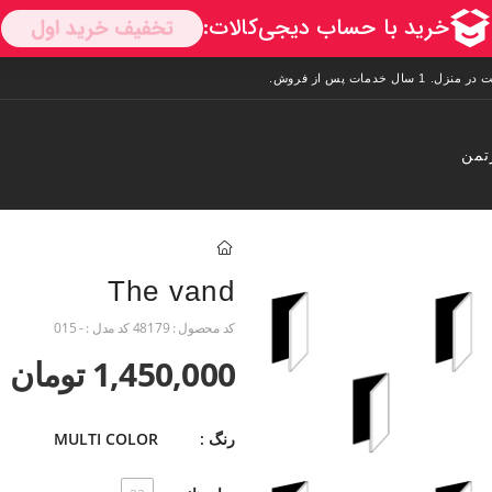
تمن
The vand
کد محصول :
48179
کد مدل :
- 015
1,450,000 تومان
رنگ :
MULTI COLOR