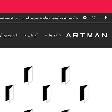
به آرتمن خوش آمدید. ارسال به سراسر ایران. 7 روز فرصت تست در منزل. 1 سال خدمات پس از فروش.
خانم ها
آقایان
استودیو آر