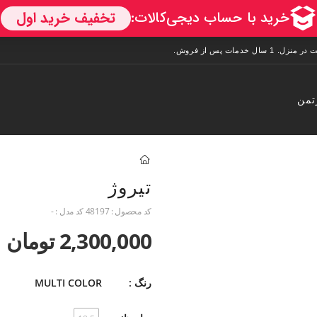
تمن
تیروژ
کد محصول :
48197
کد مدل :
-
2,300,000 تومان
رنگ :
MULTI COLOR