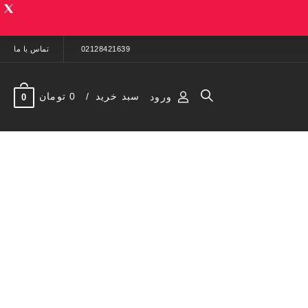
02128421639
تماس با ما
سبد خرید
0 تومان
ورود
0