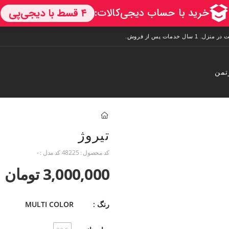
تمن
تیروژ
کد محصول :
48225
کد مدل :
-
3,000,000 تومان
رنگ :
MULTI COLOR