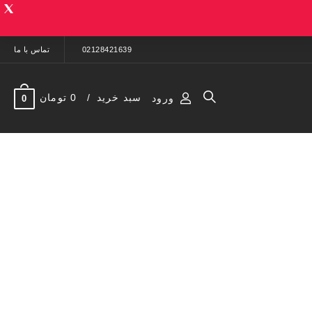
02128421639
تماس با ما
سبد خرید
0 تومان
ورود
0