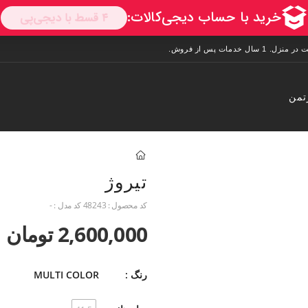
تمن
تیروژ
کد محصول :
48243
کد مدل :
-
2,600,000 تومان
رنگ :
MULTI COLOR