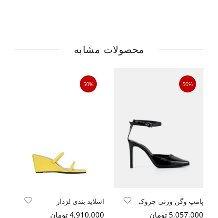
محصولات مشابه
50%
50%
پامپ وگن ورنی چروک
اسلاید بندی لژدار
پا
5,057,000 تومان
4,910,000 تومان
500