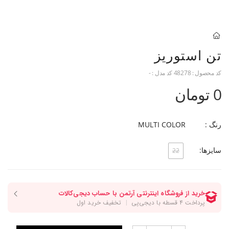
تن استوریز
کد محصول :
48278
کد مدل :
-
0 تومان
رنگ :
MULTI COLOR
سایزها:
22