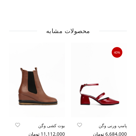
محصولات مشابه
40%
پامپ ورنی وگن
بوت کشی وگن
صن
6,684,000 تومان
11,112,000 تومان
000