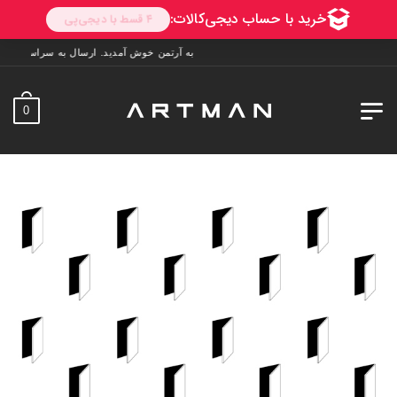
به آرتمن خوش آمدید. ارسال به سراسر ایران. 7 روز فرصت تست در منزل. 1 سال خدمات پس از فروش.
0