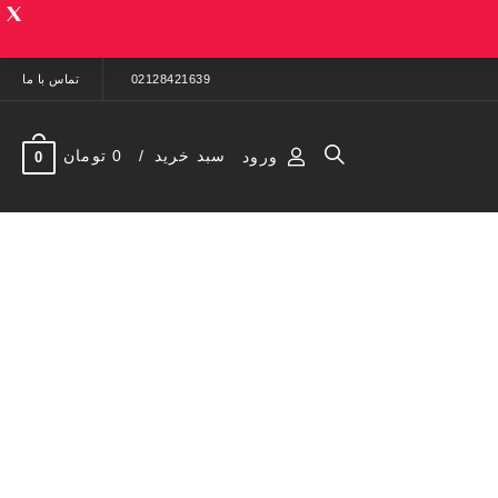
02128421639
تماس با ما
سبد خرید
0 تومان
ورود
0