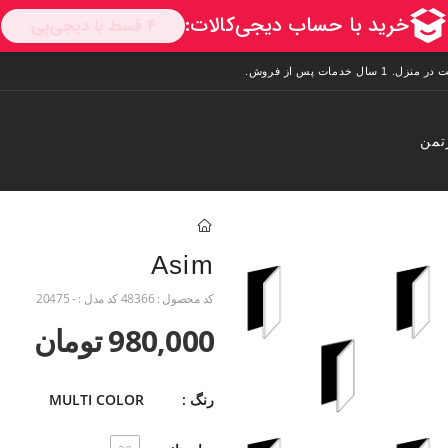
تمن
Asim
کد محصول :
48366
کد مدل :
- 20475
980,000 تومان
رنگ :
MULTI COLOR