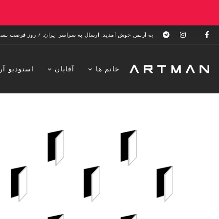
به آرتمن خوش آمدید. ارسال به سراسر ایران. 7 روز فرصت تست در منزل. 1 سال خدمات پس از فروش.
خانم ها
آقایان
استودیو آر