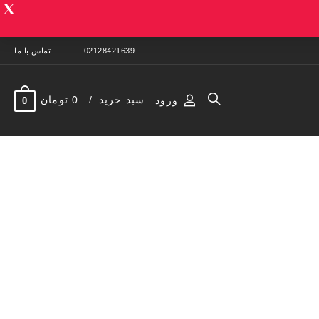
02128421639
تماس با ما
سبد خرید
0 تومان
ورود
0