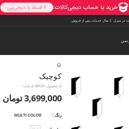
تمن
کوچیک
کد محصول :
48435
کد مدل :
-
3,699,000 تومان
رنگ :
MULTI COLOR