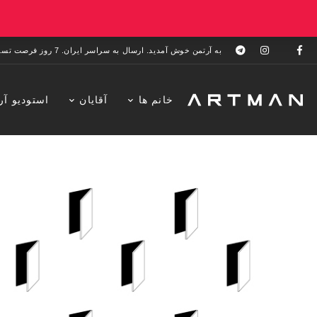
به آرتمن خوش آمدید. ارسال به سراسر ایران. 7 روز فرصت تست در منزل. 1 سال خدمات پس از فروش.
خانم ها
آقایان
استودیو آر