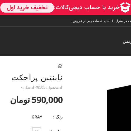
تمن
ناینتین پراجکت
کد محصول :
48505
کد مدل :
-
590,000 تومان
رنگ :
GRAY