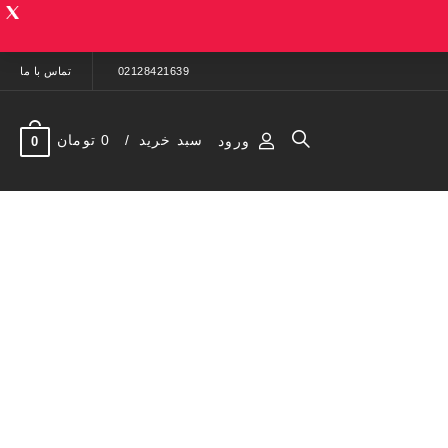
02128421639
تماس با ما
سبد خرید
0 تومان
ورود
0