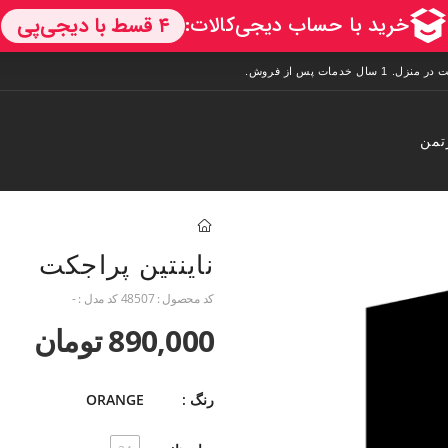
تمن
ناینتین پراجکت
کد محصول :
48507
کد مدل :
-
890,000 تومان
رنگ :
ORANGE