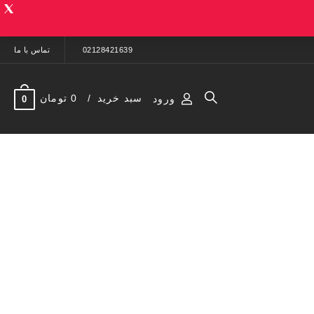
02128421639
تماس با ما
سبد خرید
0 تومان
ورود
0