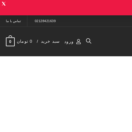
02128421639
تماس با ما
سبد خرید
0 تومان
ورود
0