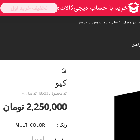
تمن
کیو
کد محصول :
48533
کد مدل :
-
2,250,000 تومان
رنگ :
MULTI COLOR