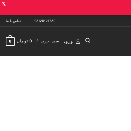
02128421639
تماس با ما
سبد خرید
0 تومان
ورود
0