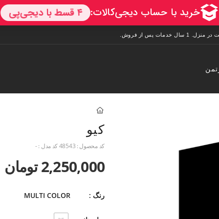
تمن
کیو
کد محصول :
48543
کد مدل :
-
2,250,000 تومان
رنگ :
MULTI COLOR