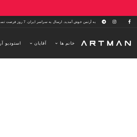
به آرتمن خوش آمدید. ارسال به سراسر ایران. 7 روز فرصت تست در منزل. 1 سال خدمات پس از فروش.
خانم ها
آقایان
استودیو آر