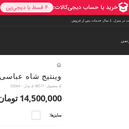
تمن
وینتیج شاه عباسی
کد محصول :
48571
کد مدل :
- 02064
14,500,000 تومان
سایزها: