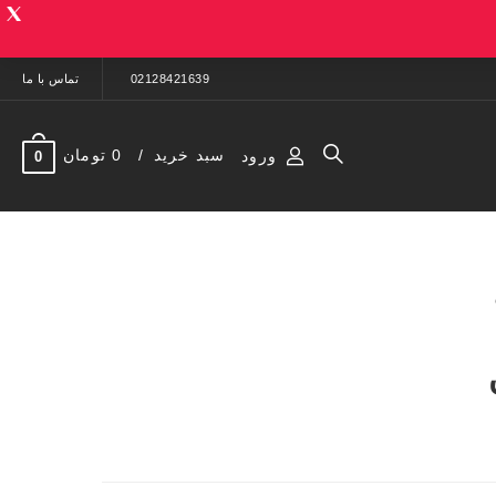
02128421639
تماس با ما
سبد خرید
0 تومان
ورود
0