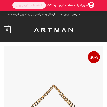
به آرتمن خوش آمدید. ارسال به سراسر ایران. 7 روز فرصت تست در منزل. 1 سال خدمات پس از فروش.
0
30%