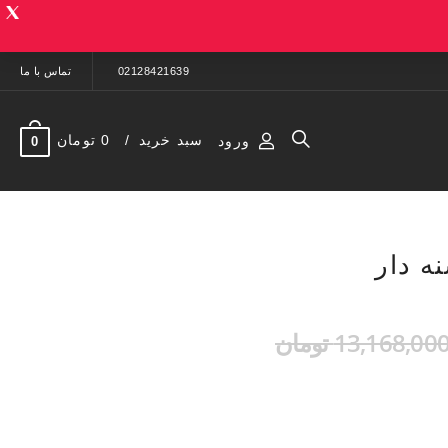
02128421639
تماس با ما
سبد خرید
0 تومان
ورود
0
ه دار
13,168,00 تومان