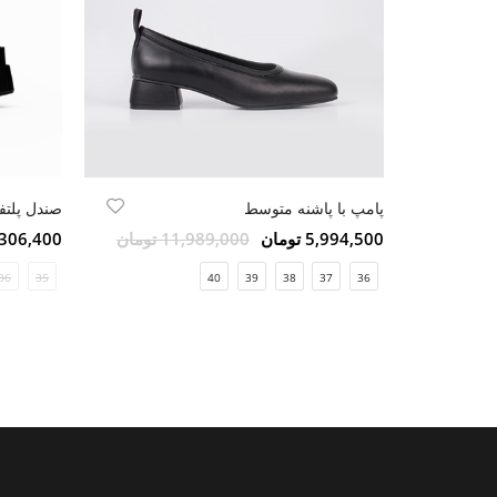
پامپ با پاشنه متوسط
صندل پلتفر
5,994,500 تومان
11,989,000 تومان
8,306,400 تو
36
35
40
39
38
37
36