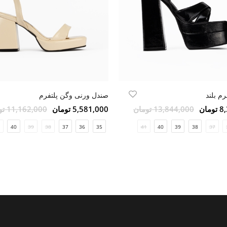
م بلند
صندل ورنی وگن پلتفرم
مان
13,844,000 تومان
5,581,000 تومان
11,162,000 تومان
40
39
38
37
36
35
41
40
39
38
37