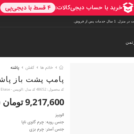
تمن
خانم ها
کفش
پاشنه
پامپ پشت باز پاشن
کد محصول :
48652
کد مدل :
الوییس - Eloise
9,217,600 تومان
0
الوییز
جنس رویه: چرم گاوی ناپا
جنس آستر: چرم بزی