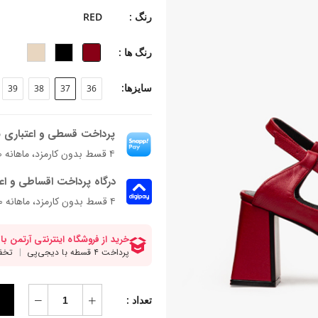
جنس زیره: میکرولایت
رنگ :
RED
جنس پاشنه: ABS
ارتفاع پاشنه: 7 سانتی‌متر
رنگ ها :
فرم قالب: نوک مربعی و پنجه پهن
پاخور: سایز همیشگی خود را انتخاب کنی
سایزها:
39
38
37
36
الوییز یه پاشنه‌بلند با قالب نوک مربع
پرداخت قسطی و اعتباری ب
ABS و زیره میکرولایت ظاهری منظم و
۴ قسط بدون کارمزد، ماهانه ۲٬۳۰۴٬۴۰۰ تومان
می‌سازه.
درگاه پرداخت اقساطی و اع
۴ قسط بدون کارمزد، ماهانه 2,304,400 تومان
تعداد :