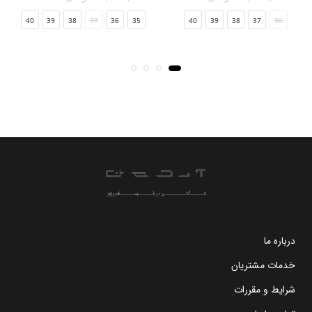
41
40
39
38
37
36
35
40
39
38
37
36
درباره ما
خدمات مشتریان
شرایط و مقررات