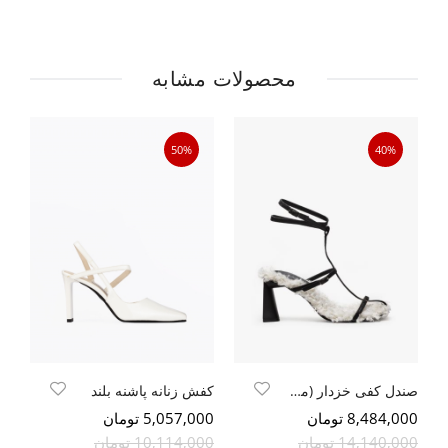
محصولات مشابه
50%
40%
صندل کفی خزدار (مشکی سافتی - خز سفید)
کفش زنانه پاشنه بلند
پا
8,484,000 تومان
5,057,000 تومان
400
14,140,000 تومان
10,114,000 تومان
00