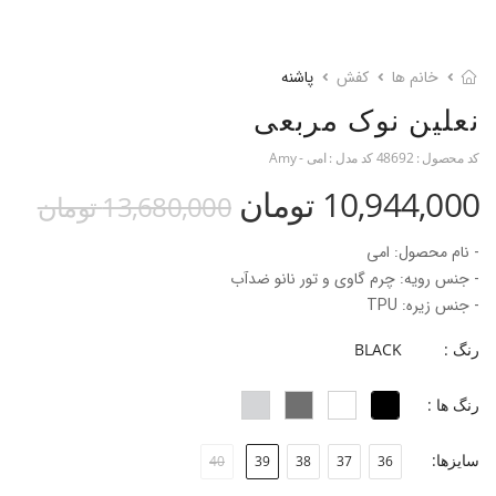
خانم ها
کفش
پاشنه
نعلین نوک مربعی
کد محصول :
48692
کد مدل :
امی - Amy
10,944,000 تومان
13,680,000 تومان
- نام محصول: امی
- جنس رویه: چرم گاوی و تور نانو ضدآب
- جنس زیره: TPU
- جنس آستر: چرم بزی
رنگ :
BLACK
- جنس پاشنه: ABS
-ارتفاع پاشنه: ۹.۵ سانتی‌متر
رنگ ها :
- بند قابل تنظیم روی پا
سایزها:
40
39
38
37
36