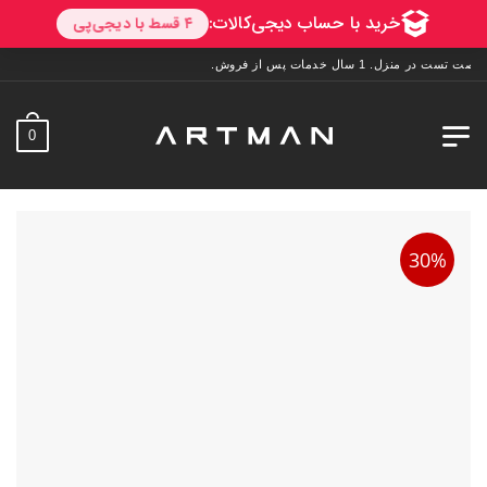
0
30%