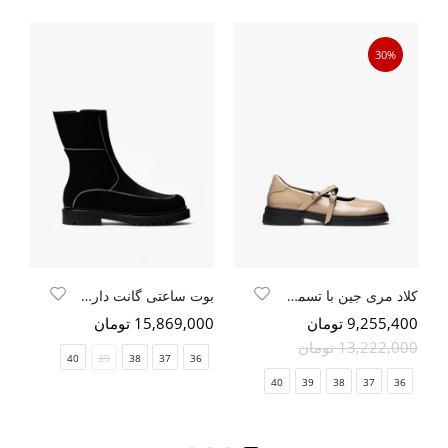
30%
کلاد مری جین با تسمه ضربدری کرم ورنی طبیعی
بوت ساعتی گانت دار زیپی مشکی نبوک
کف
9,255,400 تومان
15,869,000 تومان
500
13,222,000 تومان
000
40
39
38
37
36
40
39
38
37
36