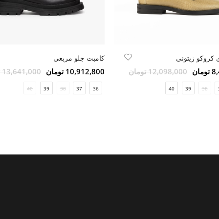
کروکو زیتونی
کامبت جلو مربعی
مان
12,098,000 تومان
10,912,800 تومان
13,641,000 تومان
40
39
38
37
36
40
39
38