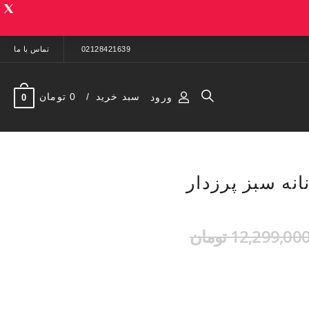
02128421639
تماس با ما
سبد خرید
0 تومان
ورود
0
انه سبز پرزدار
12,299,00 تومان