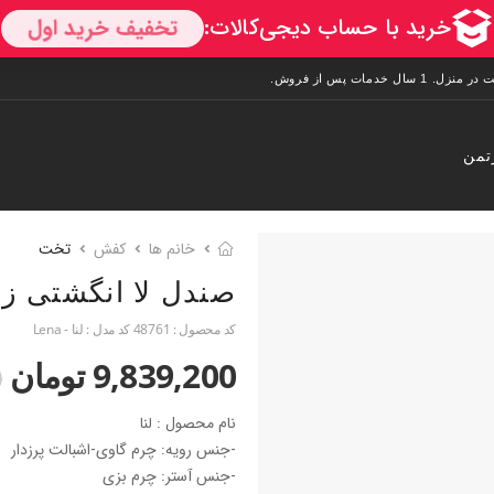
تمن
خانم ها
کفش
تخت
صندل لا انگشتی زن
کد محصول :
48761
کد مدل :
لنا - Lena
9,839,200 تومان
0
نام محصول : لنا
-جنس رویه: چرم گاوی-اشبالت پرزدار
-جنس آستر: چرم بزی