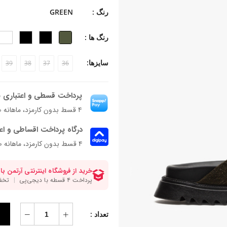
-جنس زیره: EVA
رنگ :
GREEN
-جنس پاشنه: بخشی از زیره
-ارتفاع پاشنه: 2.5 سانتی‌متر
رنگ ها :
-فرم قالب: قالب پهن + پنجه‎‌دار
پاخور: سایز همیشگی خود را انتخاب کنی
سایزها:
39
38
37
36
پرداخت قسطی و اعتباری ب
۴ قسط بدون کارمزد، ماهانه ۲٬۴۵۹٬۸۰۰ تومان
درگاه پرداخت اقساطی و اع
۴ قسط بدون کارمزد، ماهانه 2,459,800 تومان
تعداد :