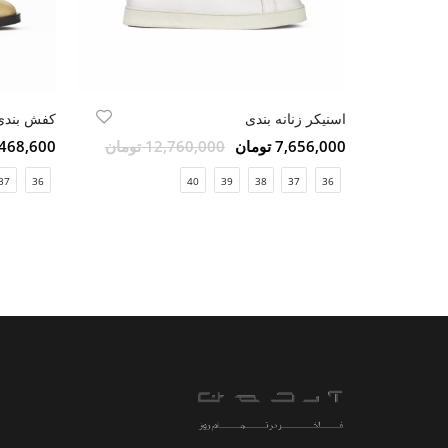
اسنیکر زنانه بندی
کفش بندی 
7,656,000 تومان
12,760,000 تومان
8,468,600 تو
37
36
40
39
38
37
36