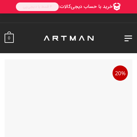
0
20%