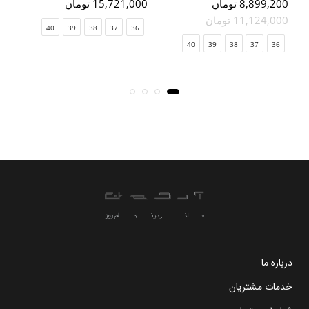
8,899,200 تومان
15,721,000 تومان
000
11,124,000 تومان
00
40
39
38
37
36
40
39
38
37
36
درباره ما
خدمات مشتریان