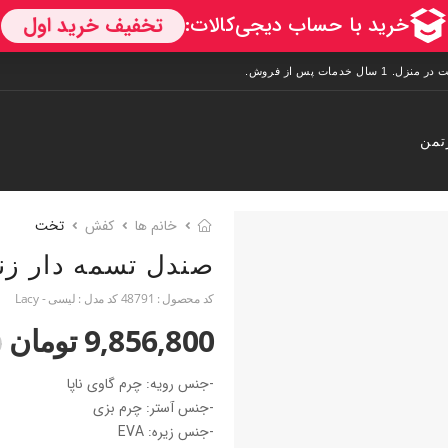
تمن
خانم ها
کفش
تخت
صندل تسمه‌ دار زنا
کد محصول :
48791
کد مدل :
لیسی - Lacy
9,856,800 تومان
0
-جنس رویه: چرم گاوی ناپا
-جنس آستر: چرم بزی
-جنس زیره: EVA