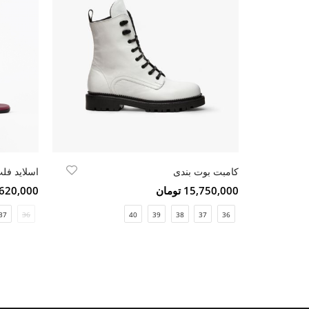
کامبت بوت بندی
اسلاید فل
15,750,000 تومان
4,620,000 تو
37
36
40
39
38
37
36