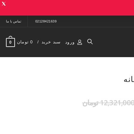
02128421639
تماس با ما
سبد خرید
0 تومان
ورود
0
نه
12,321,00 تومان