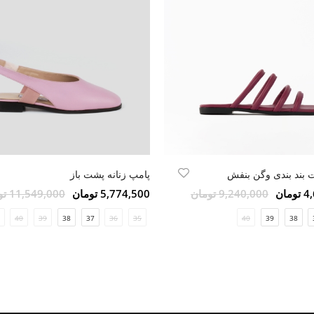
ت بند بندی وگن بنفش
پامپ زنانه پشت باز
مان
9,240,000 تومان
5,774,500 تومان
11,549,000 تومان
40
39
38
37
36
35
40
39
38