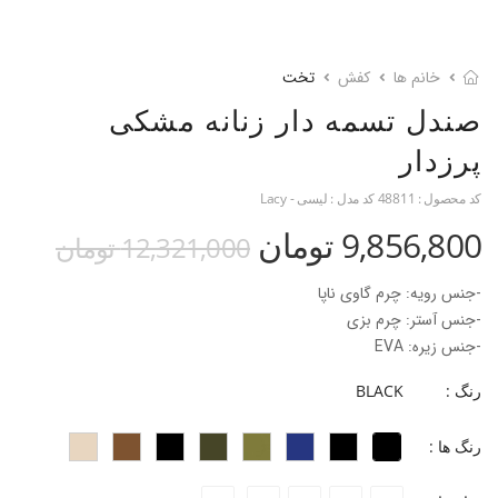
خانم ها
کفش
تخت
صندل تسمه‌ دار زنانه مشکی
پرزدار
کد محصول :
48811
کد مدل :
لیسی - Lacy
9,856,800 تومان
12,321,000 تومان
-جنس رویه: چرم گاوی ناپا
-جنس آستر: چرم بزی
-جنس زیره: EVA
-جنس پاشنه: بخشی از زیره
رنگ :
BLACK
-ارتفاع پاشنه: 2.5 سانتی‌متر
-فرم قالب: قالب پهن + پنجه‎‌دار
رنگ ها :
پاخور: سایز همیشگی خود را انتخاب کنید.