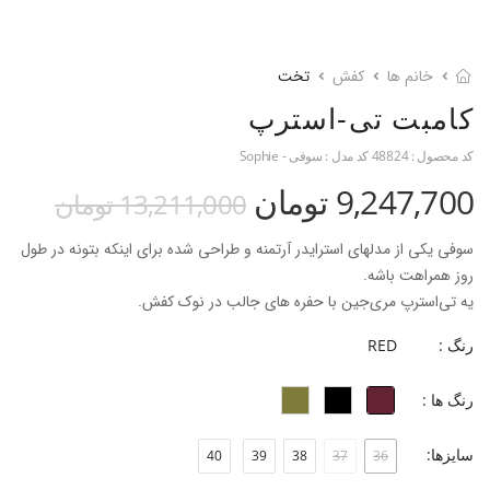
خانم ها
کفش
تخت
کامبت تی-استرپ
کد محصول :
48824
کد مدل :
سوفی - Sophie
9,247,700 تومان
13,211,000 تومان
سوفی یکی از مدلهای استرایدر آرتمنه و طراحی شده برای اینکه بتونه در طول
روز همراهت باشه.
یه تی‌استرپ مری‌جین با حفره های جالب در نوک کفش.
رنگ :
RED
...
رنگ ها :
- نام محصول: سوفی
- جنس رویه: چرم گاوی ناپا
سایزها:
40
39
38
37
36
- جنس آستر: چرم بزی
- جنس زیره: ترمولایت