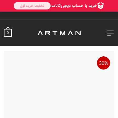
0
30%