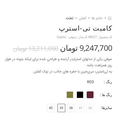
خانم ها
کفش
تخت
کامبت تی-استرپ
کد محصول :
48827
کد مدل :
سوفی - Sophie
9,247,700 تومان
13,211,000 تومان
سوفی یکی از مدلهای استرایدر آرتمنه و طراحی شده برای اینکه بتونه در طول
روز همراهت باشه.
یه تی‌استرپ مری‌جین با حفره های جالب در نوک کفش.
رنگ :
RED
...
رنگ ها :
- نام محصول: سوفی
- جنس رویه: چرم گاوی ناپا
سایزها:
40
39
38
37
36
- جنس آستر: چرم بزی
- جنس زیره: ترمولایت