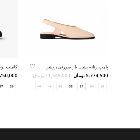
پامپ زنانه پشت باز صورتی روشن
کامبت بوت
5,774,500 تومان
11,549,000 تومان
15,750,000 ت
37
36
41
40
39
38
37
36
35