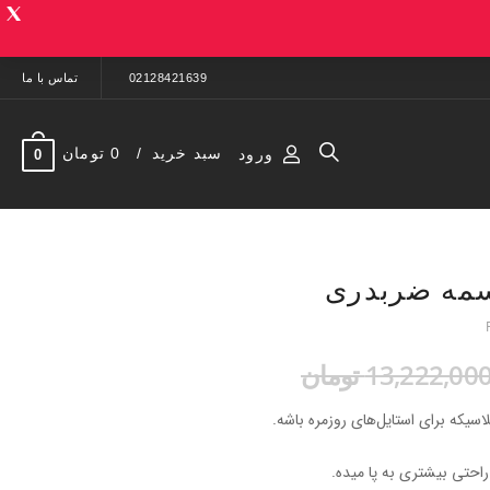
02128421639
تماس با ما
سبد خرید
0 تومان
ورود
0
تسمه ضربدری
13,222,00 تومان
اسیکه برای استایل‌های روزمره باشه.
احتی بیشتری به پا میده.