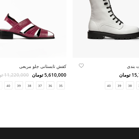
 بندی
کفش تابستانی جلو مربعی
ومان
5,610,000 تومان
11,220,000 تومان
40
39
38
37
36
35
40
39
38