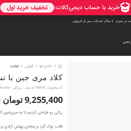
تمن
خانم ها
کفش
تخت
کلاد مری جین با 
کد محصول :
48836
کد مدل :
روزالی - Rosalie
9,255,400 تومان
0
رزالی رو طراحی کردیم تا یه مری‌جین کل
قالب نوک گرد و پنجه‌ی پهنش آزادی و ر