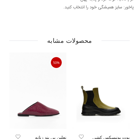
پاخور: سایز همیشگی خود را انتخاب کنید.
محصولات مشابه
50%
بوت یونیسکس کشی
نعلین بی بند زنانه
بو