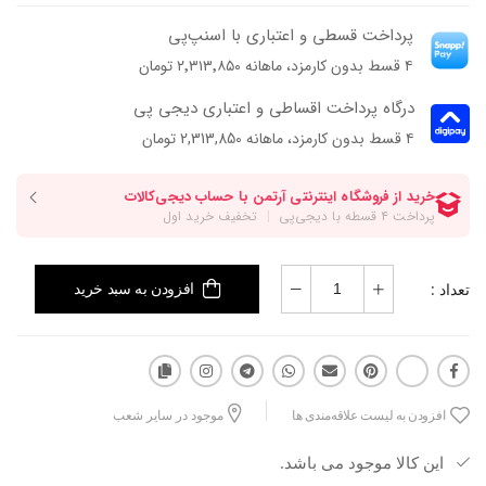
جنس رویه: چرم ورنی چروک طبیعی
پرداخت قسطی و اعتباری با اسنپ‌پی
جنس آستر: چرم بزی
۴ قسط بدون کارمزد، ماهانه ۲٬۳۱۳٬۸۵۰ تومان
جنس زیره :ترمولایت
ارتفاع پاشنه : ۳/۵ سانتی متر
درگاه پرداخت اقساطی و اعتباری دیجی پی
فرم قالب: نوک گرد و پنجه پهن
۴ قسط بدون کارمزد، ماهانه 2,313,850 تومان
پاخور: سایز همیشگی خود را انتخاب کنید.
تعداد :
افزودن به سبد خرید
افزودن به لیست علاقه‌مندی ها
موجود در سایر شعب
این کالا موجود می باشد.