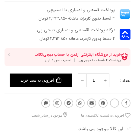
جنس رویه: چرم ورنی چروک طبیعی
پرداخت قسطی و اعتباری با اسنپ‌پی
جنس آستر: چرم بزی
۴ قسط بدون کارمزد، ماهانه ۲٬۳۱۳٬۸۵۰ تومان
جنس زیره :ترمولایت
ارتفاع پاشنه : ۳/۵ سانتی متر
درگاه پرداخت اقساطی و اعتباری دیجی پی
فرم قالب: نوک گرد و پنجه پهن
۴ قسط بدون کارمزد، ماهانه 2,313,850 تومان
پاخور: سایز همیشگی خود را انتخاب کنید.
تعداد :
افزودن به سبد خرید
افزودن به لیست علاقه‌مندی ها
موجود در سایر شعب
این کالا موجود می باشد.