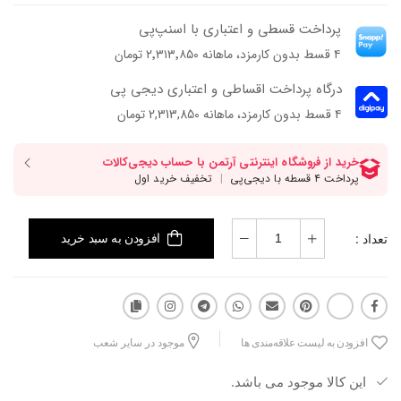
جنس رویه: چرم ورنی چروک طبیعی
پرداخت قسطی و اعتباری با اسنپ‌پی
جنس آستر: چرم بزی
۴ قسط بدون کارمزد، ماهانه ۲٬۳۱۳٬۸۵۰ تومان
جنس زیره :ترمولایت
ارتفاع پاشنه : ۳/۵ سانتی متر
درگاه پرداخت اقساطی و اعتباری دیجی پی
فرم قالب: نوک گرد و پنجه پهن
۴ قسط بدون کارمزد، ماهانه 2,313,850 تومان
پاخور: سایز همیشگی خود را انتخاب کنید.
تعداد :
افزودن به سبد خرید
افزودن به لیست علاقه‌مندی ها
موجود در سایر شعب
این کالا موجود می باشد.