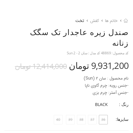
خانم ها
کفش
تخت
صندل زیره عاجدار تک سگک
زنانه
کد محصول :
48869
کد مدل :
سان 2 - Sun 2
9,931,200 تومان
12,414,000 تومان
نام محصول : سان 2 (Sun)
-جنس رویه: چرم گاوی ناپا
-جنس آستر: چرم بزی
-جنس زیره: EVA
رنگ :
BLACK
-جنس پاشنه: بخشی از زیره
-ارتفاع پاشنه: 2.5 سانتی‌متر
سایزها:
40
39
38
37
36
-فرم قالب: قالب پهن + پنجه‎‌دار
پاخور: سایز همیشگی خود را انتخاب کنید.