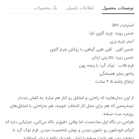
توضیحات محصول
اطلاعات تکمیلی
تگ محصولات
استرایدر 5m
جنس رویه: چرم گاوی ناپا
آستر:چرم بزی
جنس کفی : کفی طبی گیاهی با روکش چرم گاوی
جنس زیره: pu پلی ارتان
فرم قالب : نوک گرد با پنجه پهن
پاخور:سایز همیشگی
ارتفاع پاشنه ۴.۵ سانت
از اون مدل‌هاییه که راحتی و استایل رو کنار هم میاره. یه کفش بنددار
نیمه‌رسمی که هم برای محل کار انتخاب خوبیه، هم به‌راحتی با استایل‌های
روزمره ست میشه.
طراحی در نگاه اول ساده‌ست، اما وقتی دقیق‌تر نگاه می‌کنی، جزئیاتی داره که
کم‌کم خودشون رو نشون میدن و بهش شخصیت میدن. فرم نوک گرد با
پنجه‌ی پهن هم باعث میشه پا توش راحت‌تر باشه و برای استفاده