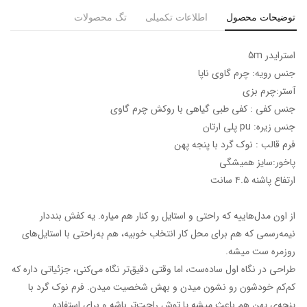
توضیحات محصول
اطلاعات تکمیلی
تگ محصولات
استرایدر 5m
جنس رویه: چرم گاوی ناپا
آستر:چرم بزی
جنس کفی : کفی طبی گیاهی با روکش چرم گاوی
جنس زیره: pu پلی ارتان
فرم قالب : نوک گرد با پنجه پهن
پاخور:سایز همیشگی
ارتفاع پاشنه ۴.۵ سانت
از اون مدل‌هاییه که راحتی و استایل رو کنار هم میاره. یه کفش بنددار
نیمه‌رسمی که هم برای محل کار انتخاب خوبیه، هم به‌راحتی با استایل‌های
روزمره ست میشه.
طراحی در نگاه اول ساده‌ست، اما وقتی دقیق‌تر نگاه می‌کنی، جزئیاتی داره که
کم‌کم خودشون رو نشون میدن و بهش شخصیت میدن. فرم نوک گرد با
پنجه‌ی پهن هم باعث میشه پا توش راحت‌تر باشه و برای استفاده