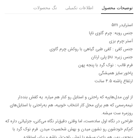
توضیحات محصول
اطلاعات تکمیلی
تگ محصولات
استرایدر 5m
جنس رویه: چرم گاوی ناپا
آستر:چرم بزی
جنس کفی : کفی طبی گیاهی با روکش چرم گاوی
جنس زیره: pu پلی ارتان
فرم قالب : نوک گرد با پنجه پهن
پاخور:سایز همیشگی
ارتفاع پاشنه ۴.۵ سانت
از اون مدل‌هاییه که راحتی و استایل رو کنار هم میاره. یه کفش بنددار
نیمه‌رسمی که هم برای محل کار انتخاب خوبیه، هم به‌راحتی با استایل‌های
روزمره ست میشه.
طراحی در نگاه اول ساده‌ست، اما وقتی دقیق‌تر نگاه می‌کنی، جزئیاتی داره که
کم‌کم خودشون رو نشون میدن و بهش شخصیت میدن. فرم نوک گرد با
پنجه‌ی پهن هم باعث میشه پا توش راحت‌تر باشه و برای استفاده