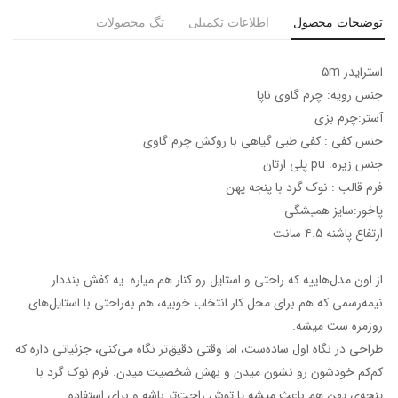
توضیحات محصول
اطلاعات تکمیلی
تگ محصولات
استرایدر 5m
جنس رویه: چرم گاوی ناپا
آستر:چرم بزی
جنس کفی : کفی طبی گیاهی با روکش چرم گاوی
جنس زیره: pu پلی ارتان
فرم قالب : نوک گرد با پنجه پهن
پاخور:سایز همیشگی
ارتفاع پاشنه ۴.۵ سانت
از اون مدل‌هاییه که راحتی و استایل رو کنار هم میاره. یه کفش بنددار
نیمه‌رسمی که هم برای محل کار انتخاب خوبیه، هم به‌راحتی با استایل‌های
روزمره ست میشه.
طراحی در نگاه اول ساده‌ست، اما وقتی دقیق‌تر نگاه می‌کنی، جزئیاتی داره که
کم‌کم خودشون رو نشون میدن و بهش شخصیت میدن. فرم نوک گرد با
پنجه‌ی پهن هم باعث میشه پا توش راحت‌تر باشه و برای استفاده