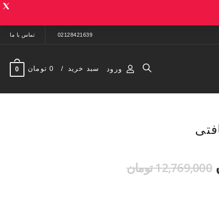
02128421639
تماس با ما
سبد خرید
0 تومان
ورود
0
افتی
12,769,000 تومان