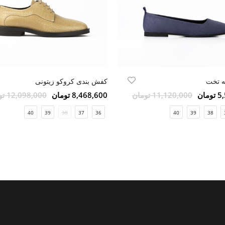
ه تخت
کفش بندی کروکو زیتونی
مان
11,120,000 تومان
8,468,600 تومان
12,098,000 تومان
40
39
38
37
36
40
39
38