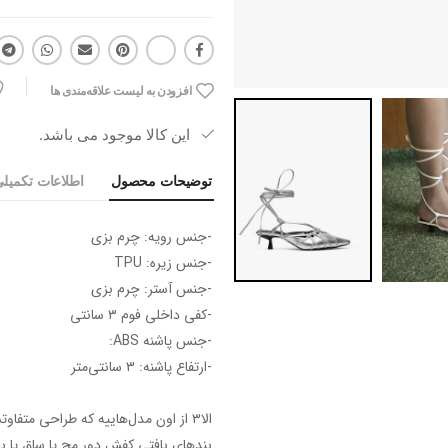
افزودن به لیست علاقه‌مندی ها
این کالا موجود می باشد.
توضیحات محصول
اطلاعات تکمیل
-جنس رویه: چرم بزی
-جنس زیره: TPU
-جنس آستر: چرم بزی
-کفی داخلی فوم ۳ سانتی
-جنس پاشنه ABS:
-ارتفاع پاشنه: ۳ سانتی‌متر
الا۳ از اون مدل‌هاییه که طراحی متفاوتش خیلی سریع توی استایل دیده میشه.
بندهای بافتی کفش دور مچ یا ساق پا 