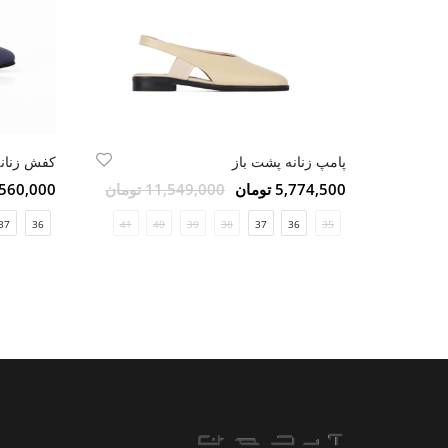
پامپ زنانه پشت باز
کفش زنان
5,774,500 تومان
11,549,000 تومان
5,560,000 تو
37
36
41
40
39
38
37
36
35