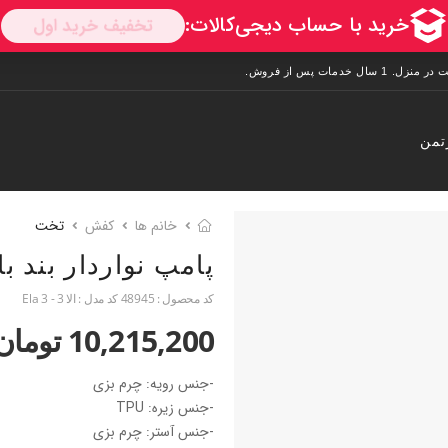
تمن
خانم ها
کفش
تخت
پامپ نواردار بند ب
کد محصول :
48945
کد مدل :
الا 3 - Ela 3
10,215,200 تومان
-جنس رویه: چرم بزی
-جنس زیره: TPU
-جنس آستر: چرم بزی