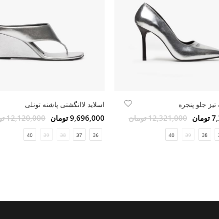
تیز جلو پنجره
اسلاید لاانگشتی پاشنه تونلی
مان
12,321,000 تومان
9,696,000 تومان
12,120,000 تومان
40
39
38
37
36
40
39
38