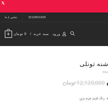
02128421639
تماس با ما
سبد خرید
0 تومان
ورود
0
شنه تونلی
12,120,000 تومان
یه: رنگ قرمز چرم بزی