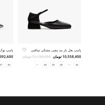
پامپ بغل باز بند مچی مشکی سافتی
پامپ نوک 
10,558,400 تومان
13,198,000 تومان
7,392,600 تو
37
36
41
40
39
38
37
36