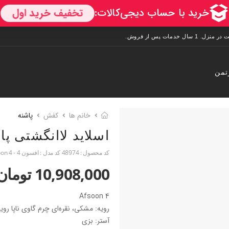
تمن
خانم ها
کفش
پاشنه
اسلاید لاانگشتی پا
کد محصول :
48974
کد مدل :
افسون 4 - Afsoon 4
10,908,000 تومان
Afsoon 4
رویه: مشکی، نقره‌ای چرم گاوی ناپا رو
آستر: بزی