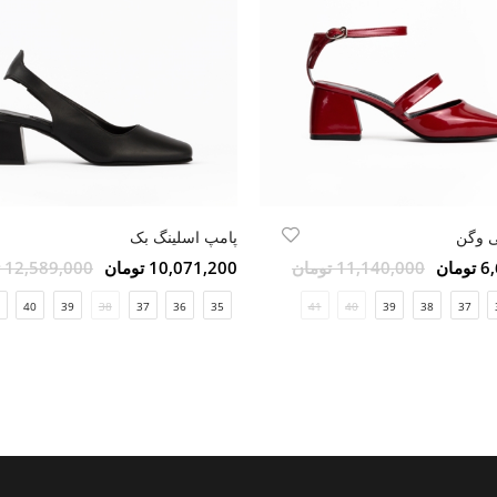
ی وگن
پامپ اسلینگ بک
مان
11,140,000 تومان
10,071,200 تومان
12,589,000 تومان
40
39
38
37
36
35
41
40
39
38
37