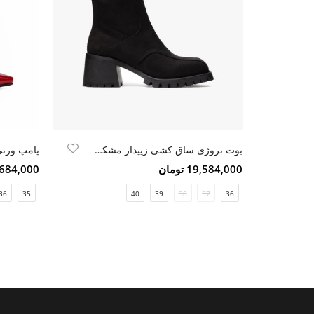
بوت نروژی ساق کشی زیپدار مشکی نبوک
پامپ ورن
19,584,000 تومان
6,684,000 تو
36
35
40
39
38
37
36