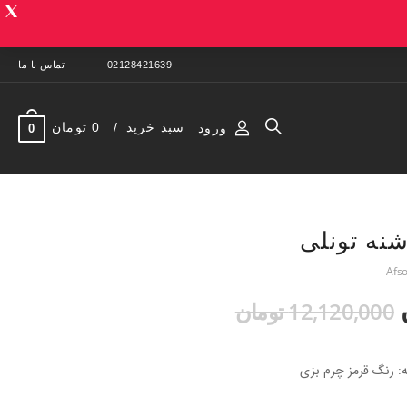
02128421639
تماس با ما
سبد خرید
0 تومان
ورود
0
شنه تونلی
12,120,000 تومان
یه: رنگ قرمز چرم بزی