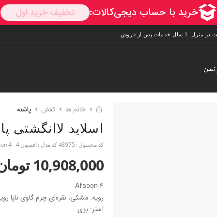
تمن
خانم ها
کفش
پاشنه
اسلاید لاانگشتی پا
کد محصول :
48975
کد مدل :
افسون 4 - Afsoon 4
10,908,000 تومان
Afsoon 4
رویه: مشکی، نقره‌ای چرم گاوی ناپا رو
آستر: بزی