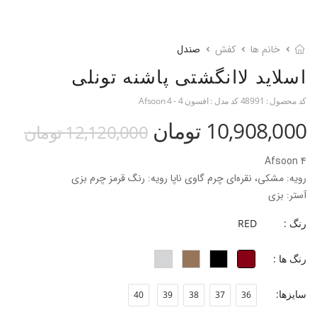
خانم ها
کفش
صندل
اسلاید لاانگشتی پاشنه تونلی
کد محصول :
48991
کد مدل :
افسون 4 - Afsoon 4
10,908,000 تومان
12,120,000 تومان
Afsoon 4
رویه: مشکی، نقره‌ای چرم گاوی ناپا رویه: رنگ قرمز چرم بزی
آستر: بزی
جنس کفی: فوم ۷ میل با روکش کفی چرم گاوی و بزی
رنگ :
RED
جنس زیره: TPU
ارتفاع پاشنه: ۷/۹cm
رنگ ها :
جنس پاشنه: ABS با روکش چرم
جنس سر پاشنه: ABS
سایزها:
40
39
38
37
36
قالب: نوک مربعی با پنجه پهن
پاخور: یک سایز بزرگ