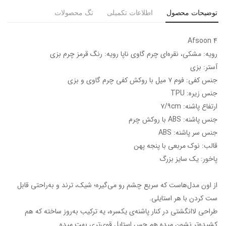
توضیحات محصول
اطلاعات تکمیلی
تگ محصولات
Afsoon 4
رویه: مشکی، نقره‌ای چرم گاوی ناپا رویه: رنگ قرمز چرم بزی
آستر: بزی
جنس کفی: فوم ۷ میل با روکش کفی چرم گاوی و بزی
جنس زیره: TPU
ارتفاع پاشنه: ۷/۹cm
جنس پاشنه: ABS با روکش چرم
جنس سر پاشنه: ABS
قالب: نوک مربعی با پنجه پهن
پاخور: یک سایز بزرگ
از اون مدل‌هاست که سریع چشم رو می‌گیره؛ شیک، ترند و به‌راحتی قابل
ست کردن با هر استایلی.
طراحی لاانگشتی در کنار پاشنه‌ی یکسره، یه ترکیب به‌روز ساخته که هم
کشیده‌تر نشون میده هم حس استایل قوی‌تری بهت میده