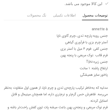
این کالا موجود می باشد.
توضیحات محصول
اطلاعات تکمیلی
تگ محصولات
annette 5
جنس رویه:پارچه تدی ،چرم گاوی ناپا
آستر:چرم بزی با فرآوری گیاهی
جنس کفی :فوم ۴ میل با آستر بزی
فرم قالب :نوک مربعی با پنجه پهن
جنس زیره:Tpu
ارتفاع پاشنه: ۱ سانت
پاخور:سایز همیشگی
مدلیه که به‌خاطر ترکیب پارچه‌ی تدی و چرم ناپا، از همون اول متفاوت به‌نظر
می‌رسه. ظاهرش حس گرم‌تر و نرم‌تری داره، اما همچنان مینیمال و قابل
استایل کردنه.
فرم نوک مربعی و پنجه‌ی پهن باعث میشه پات توی کفش راحت‌تر باشه و