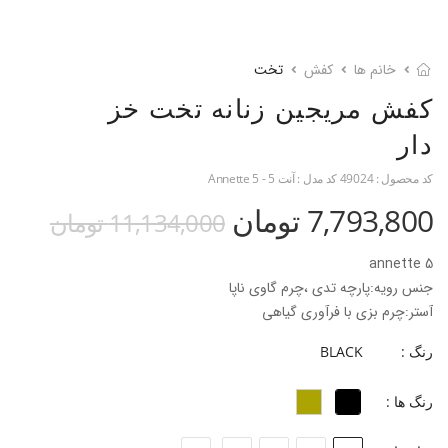
خانم ها
کفش
تخت
کفش مریجین زنانه تخت خز
دار
کد محصول :
49024
کد مدل :
آنت 5 - Annette 5
7,793,800 تومان
11,134,000 تومان
annette 5
جنس رویه:پارچه تدی ،چرم گاوی ناپا
آستر:چرم بزی با فرآوری گیاهی
جنس کفی :فوم ۴ میل با آستر بزی
رنگ :
BLACK
فرم قالب :نوک مربعی با پنجه پهن
جنس زیره:Tpu
رنگ ها :
ارتفاع پاشنه: ۱ سانت
پاخور:سایز همیشگی