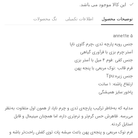
این کالا موجود می باشد.
توضیحات محصول
اطلاعات تکمیلی
تگ محصولات
annette 5
جنس رویه:پارچه تدی ،چرم گاوی ناپا
آستر:چرم بزی با فرآوری گیاهی
جنس کفی :فوم ۴ میل با آستر بزی
فرم قالب :نوک مربعی با پنجه پهن
جنس زیره:Tpu
ارتفاع پاشنه: ۱ سانت
پاخور:سایز همیشگی
مدلیه که به‌خاطر ترکیب پارچه‌ی تدی و چرم ناپا، از همون اول متفاوت به‌نظر
می‌رسه. ظاهرش حس گرم‌تر و نرم‌تری داره، اما همچنان مینیمال و قابل
استایل کردنه.
فرم نوک مربعی و پنجه‌ی پهن باعث میشه پات توی کفش راحت‌تر باشه و