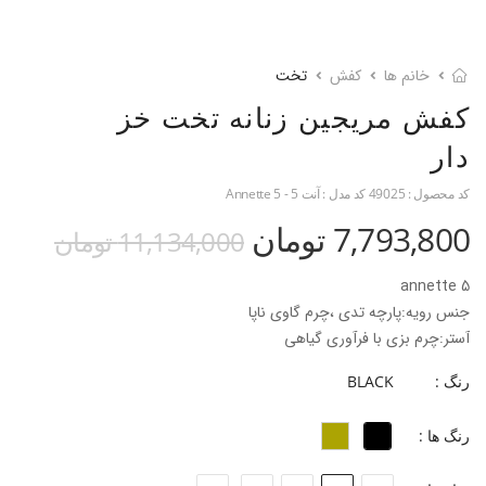
خانم ها
کفش
تخت
کفش مریجین زنانه تخت خز
دار
کد محصول :
49025
کد مدل :
آنت 5 - Annette 5
7,793,800 تومان
11,134,000 تومان
annette 5
جنس رویه:پارچه تدی ،چرم گاوی ناپا
آستر:چرم بزی با فرآوری گیاهی
جنس کفی :فوم ۴ میل با آستر بزی
رنگ :
BLACK
فرم قالب :نوک مربعی با پنجه پهن
جنس زیره:Tpu
رنگ ها :
ارتفاع پاشنه: ۱ سانت
پاخور:سایز همیشگی