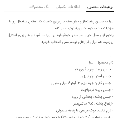
توضیحات محصول
اطلاعات تکمیلی
تگ محصولات
لیرا یه نعلین پشت‌باز و جلو‌بسته با زیره‌ی کامبت که استایل مینیمال رو با
جزئیات خاص دوخت رویه ترکیب می‌کنه.
پاخور این مدل خیلی مرتب و خوش‌فرم روی پا می‌شینه و هم برای استایل
روزمره، هم برای قرارهای نیمه‌رسمی انتخاب خوبیه.
...
نام محصول : لیرا
- جنس رویه: چرم گاوی ناپا
- جنس آستر: چرم بزی
- جنس کفی: چرم بزی + فوم 6 میلی متری
- جنس زیره: ترمولایت
- جنس پاشنه: بخشی از زیره
-ارتفاع پاشنه: 7.5 سانتی‌متر
- فرم قالب: نوک مربعی با پنجه معمولی
- طراحی نعلین (پشت‌باز، جلو‌بسته) با دوخت‌های تزیینی روی رویه