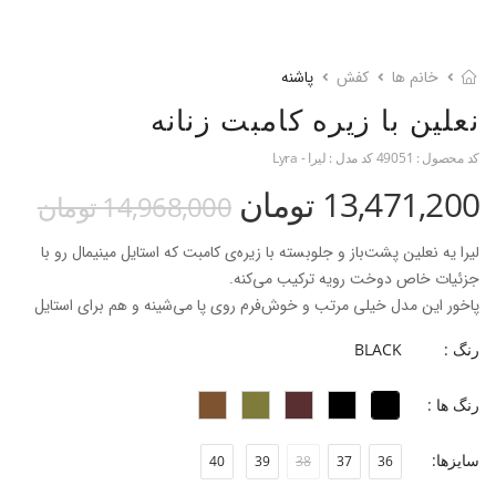
خانم ها
کفش
پاشنه
نعلین با زیره کامبت زنانه
کد محصول :
49051
کد مدل :
لیرا - Lyra
13,471,200 تومان
14,968,000 تومان
لیرا یه نعلین پشت‌باز و جلو‌بسته با زیره‌ی کامبت که استایل مینیمال رو با
جزئیات خاص دوخت رویه ترکیب می‌کنه.
پاخور این مدل خیلی مرتب و خوش‌فرم روی پا می‌شینه و هم برای استایل
روزمره، هم برای قرارهای نیمه‌رسمی انتخاب خوبیه.
رنگ :
BLACK
...
رنگ ها :
نام محصول : لیرا
- جنس رویه: چرم گاوی ناپا
سایزها:
40
39
38
37
36
- جنس آستر: چرم بزی
- جنس کفی: چرم بزی + فوم 6 میلی متری