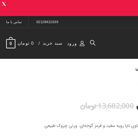
02128421639
تماس با ما
سبد خرید
0 تومان
ورود
0
ا
13,682,000 تومان
وی ناپا رویه سفید و قرمز گوجه‌ای: ورنی چروک طبیعی