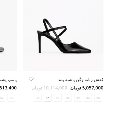
کفش زنانه وگن پاشنه بلند
پامپ پشت 
5,057,000 تومان
10,114,000 تومان
7,613,400 تو
36
35
41
40
39
38
37
36
35