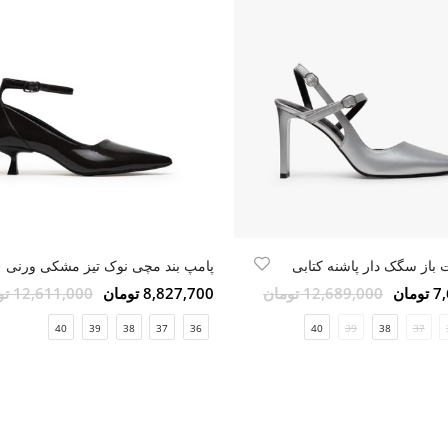
باز سگک دار پاشنه کتابی
پامپ بند مچی نوک‌ تیز مشکی ورنی
مان
12,689,000 تومان
8,827,700 تومان
12,611,000 تومان
40
39
38
37
36
40
39
38
37