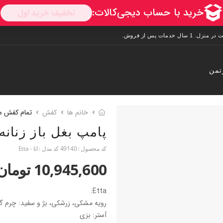
تمن
خانم ها
کفش
تمام کفش ه
پامپ بغل باز زنانه
کد محصول :
49140
کد مدل :
اتا - Etta
10,945,600 تومان
Etta:
رویه مشکی، زرشکی، بژ و سفید: چرم گا
آستر: بزی